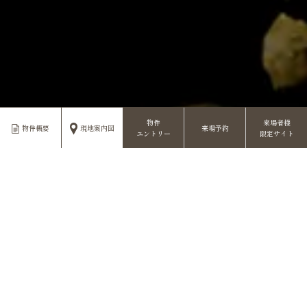
物件
来場者様
物件概要
現地案内図
来場予約
エントリー
限定サイト
MAKUHARI BAY-PARK FESTA
TOP
B-Pam
Makuhari
B
ay
-P
ark
A
rea
M
anagement
幕張ベイパークエリアマネジメント