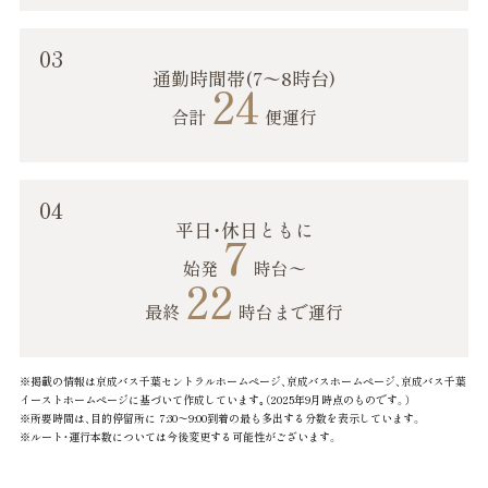
03
通勤時間帯(7〜8時台)
24
合計
便運行
04
平日・休日ともに
7
始発
時台〜
22
最終
時台まで運行
※掲載の情報は京成バス千葉セントラルホームページ、京成バスホームページ、京成バス千葉
イーストホームページに基づいて作成しています｡（2025年9月時点のものです。）
※所要時間は、目的停留所に 7:30〜9:00到着の最も多出する分数を表示しています。
※ルート・運行本数については今後変更する可能性がございます。