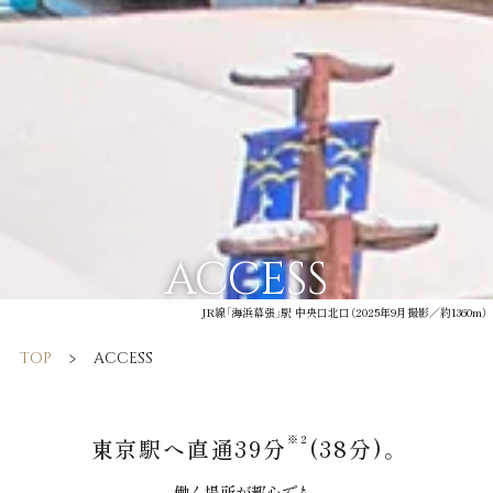
ACCESS
JR線「海浜幕張」駅 中央口北口（2025年9月撮影／約1360m）
TOP
ACCESS
※2
東京駅へ直通39分
(38分)。
働く場所が都心でも、