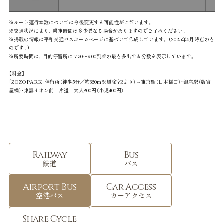
※ルート運行本数については今後変更する可能性がございます。
※交通状況により、 乗車時間は多少異なる場合がありますのでご了承ください。
※掲載の情報は平和交通バスホームページに基づいて作成しています。 (2025年6月時点のも
のです。)
※所要時間は、 目的停留所に 7:30〜9:00到着の最も多出する分数を表示しています。
【料金】
「ZOZOPARK」停留所（徒歩5分／約360m※風除室3より）⇔東京駅（日本橋口）・銀座駅（数寄
屋橋）・東雲イオン前 片道 大人800円（小児400円）
Railway
Bus
鉄道
バス
Airport Bus
Car Access
空港バス
カーアクセス
Share Cycle