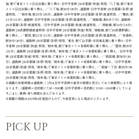
堀」駅で東京メトロ日比谷線に乗り換え・日中平常時：JR京葉線（快速）利用、「八丁堀」駅で東京
メトロ日比谷線に乗り換え。／「八丁堀」駅36分（36分）、通勤時・日中平常時：JR京葉線（各停）直
通利用。／「新木場」駅29分（28分）、通勤時・日中平常時：JR京葉線（各停）直通利用。／「舞浜」駅
22分（21分）、通勤時・日中平常時：JR京葉線（各停）直通利用。／「南船橋」駅8分（7分）、通勤時：
JR京葉線（各停）直通利用。・日中平常時：JR京葉線（快速）直通利用。／「西船橋」駅14分（14分）、
通勤時：JR武蔵野線直通利用・日中平常時：JR京葉線（快速）利用、「南船橋」駅でJR武蔵野線に
乗り換え。／「蘇我」駅12分（12分）、通勤時・日中平常時：JR京葉線（各停）直通利用。／「有楽町」
駅50分（40分）、通勤時：JR京葉線（各停）利用、「東京」駅で山手線・京浜東北線に乗り換え・日中
平常時：JR京葉線（快速）利用、「新木場」駅で東京メトロ有楽町線に乗り換え。／「豊洲」駅39分
（32分）、通勤時：JR京葉線（各停）利用、「新木場」で東京メトロ有楽町線に乗り換え。・日中平常
時：JR京葉線（快速）利用、「新木場」で東京メトロ有楽町線に乗り換え。／「飯田橋」駅56分（49
分）、通勤時：JR京葉線（各停）利用、「新木場」で東京メトロ有楽町線に乗り換え。・日中平常時：
JR京葉線（快速）利用、「新木場」で東京メトロ有楽町線に乗り換え。／「銀座一丁目」駅45分（38
分）、通勤時：JR京葉線（各停）利用、「新木場」で東京メトロ有楽町線に乗り換え。・日中平常時：
JR京葉線（快速）利用、「新木場」で東京メトロ有楽町線に乗り換え。
※掲載の所要時間は通勤時、（ ）内は日中平常時の最多の時間を表示しており時間帯により異
なります。（通勤時＝目的駅に7:30～9:00着・日中平常時＝目的駅に11:00～16:00着としていま
す｡）また、乗換・待ち時間を含んでおります。
※掲載の情報は2025年4月現在のもので、今後変更になる場合がございます。
PICK UP