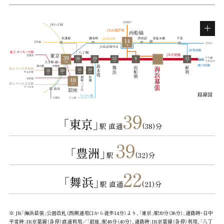
路線図
39
「東京」
駅 直通
(38)分
39
「豊洲」
駅
(32)分
22
「舞浜」
駅 直通
(21)分
※ JR「海浜幕張」公園改札（西側通用口から徒歩14分）より、「東京」駅39分（38分）、通勤時・日中
平常時：JR京葉線（各停）直通利用／「銀座」駅48分（40分）、通勤時：JR京葉線（各停）利用、「八丁