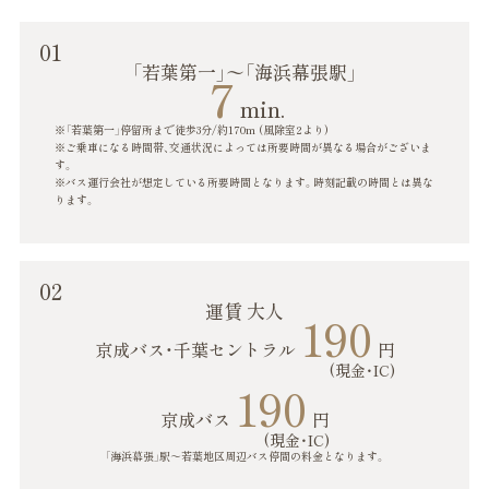
01
「若葉第一」〜「海浜幕張駅」
7
min.
※「若葉第一」停留所まで徒歩3分/約170m (風除室2より)
※ご乗車になる時間帯、交通状況によっては所要時間が異なる場合がございま
す。
※バス運行会社が想定している所要時間となります。時刻記載の時間とは異な
ります。
02
運賃 大人
190
京成バス・千葉セントラル
円
(現金・IC)
190
京成バス
円
(現金・IC)
「海浜幕張」駅～若葉地区周辺バス停間の料金となります。