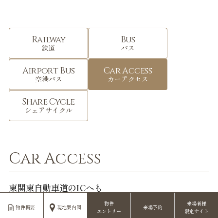
Railway
Bus
鉄道
バス
Airport Bus
Car Access
空港バス
カーアクセス
Share Cycle
シェアサイクル
Car Access
東関東自動車道のICへも
スムーズにアクセス。
物件
来場者様
物件概要
現地案内図
来場予約
エントリー
限定サイト