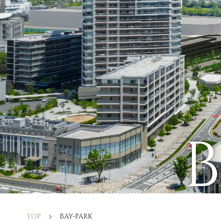
B
TOP
BAY-PARK