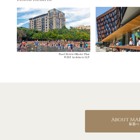
Pearl District Master Plan
© ZGF Architects LLP
About MAK
幕張ベ