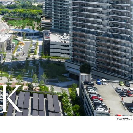
い
て
海
浜
幕
張
エ
リ
ア
に
つ
い
て
RK
街区完成予想CG