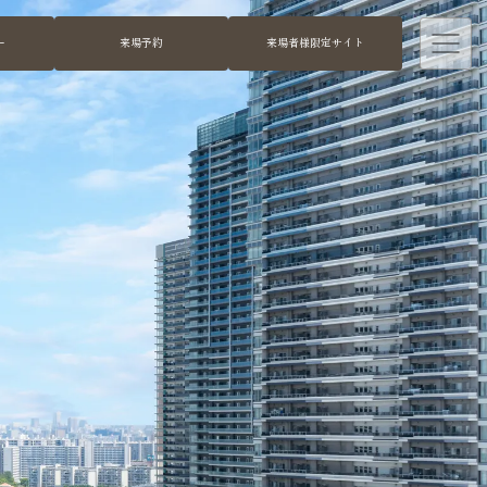
ー
来場予約
来場者様限定サイト
ト
ッ
プ
ペ
ー
ジ
ブ
ル
ー
ム
テ
ラ
ス
タ
ワ
ー
に
つ
い
て
幕
張
ベ
イ
パ
ー
ク
に
つ