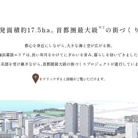
※2
発面積約17.5ha。
首都圏最大級
の街づく
都心を身近にしながら、大きな海と空が広がる街。
海浜幕張エリアは、長い年月をかけてにぎわいを育み、
暮らしを紡いできました
の系譜を受け継ぎながら、首都圏最大級の街づくり
プロジェクトが進行していま
を
クリック
すると詳細がご覧いただけます。