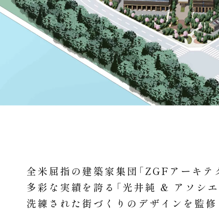
全米屈指の建築家集団
「ZGFアーキテ
多彩な実績を誇る「光井純 & アソシ
洗練された街づくりのデザインを監修