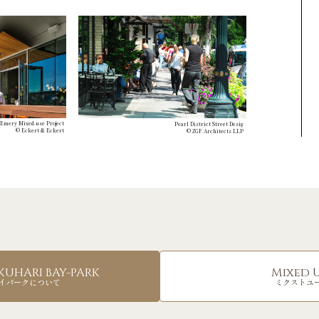
Emery Mixed-use Project
Pearl District Street Desig
© Eckert & Eckert
© ZGF Architects LLP
UHARI BAY-PARK
Mixed 
イパークについて
ミクストユ