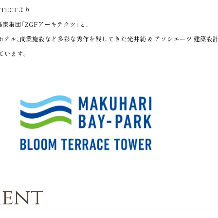
TECTより
築家集団「ZGFアーキテクツ」と、
テル、商業施設など多彩な秀作を残してきた光井純 & アソシエーツ 建築設
ています。
ment