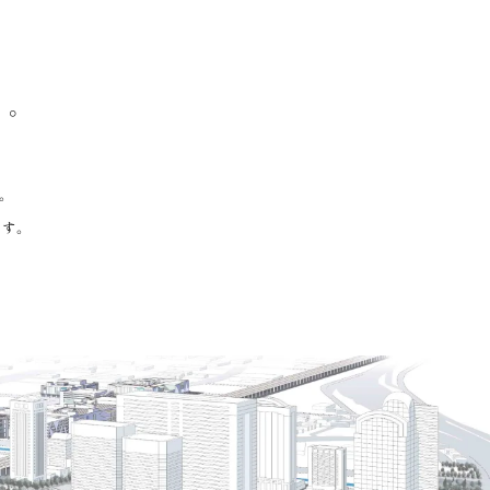
り。
。
す。