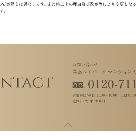
ので実際とは異なります。また施工上の理由及び改良等により変更となる
す。
お問い合わせ
幕張ベイパーク マンション
ntact
0120
-
71
営業時間/平日 11:00～16:00 土日祝 10:
定休日/火・水・木曜日