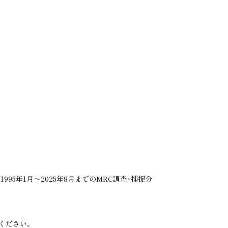
Read More
Read More
ネジメント
賑わいがあふれる街
いくつもの
N
しに。
「海浜幕張」。
快適さを。
MAKUHARI
QUALITY
MAKUHARI BAY-PARK FESTA
グランドエントランス完成予想CG
海浜幕張の街並み（2025年9月撮影）
image photo
95年1月～2025年8月までのMRC調査・捕捉分
ください。