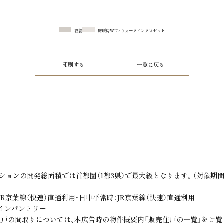
収納
床暖房
WIC: ウォークインクロゼット
印刷する
一覧に戻る
Read More
Read More
Read More
Read More
※1
に、空に、とけこむ、
首都圏最大級
の
幕張ベイパークエリアマ
Park Likeな
COMMO
に伸びるタワーデザイン。
住・商大規模開発。
居心地のよさを暮ら
「B-Pam」
BAY-PARK
DESIGN
B-Pam
MAKUHARI NEIGHBORHOOD DOCK（2025年9月撮影／約190m）
街区完成予想CG
AREA
ションの開発総面積では首都圏（1都3県）で最大級となります。（対象期間19
時：JR京葉線（快速）直通利用・日中平常時：JR京葉線（快速）直通利用
クインパントリー
戸の間取りについては、本広告時の物件概要内「販売住戸の一覧」をご覧