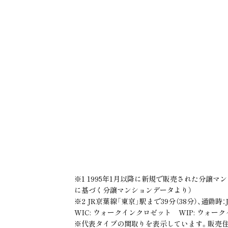
Read More
Read More
新改札口開業
広さに、
街
※2
東京駅へ直通39分
多彩なプランを。
（38分）
やわらか
PLAN & VIEW
ACCESS
JR線「海浜幕張」駅 中央口北口（2025年9月撮影／約1,360m）
image photo
※1 1995年1月以降に新規で販売された分譲マン
に基づく分譲マンションデータより）
※2 JR京葉線「東京」駅まで39分（38分）、通勤
WIC: ウォークインクロゼット WIP: ウォー
※代表タイプの間取りを表示しています。販売住