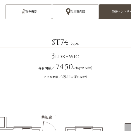
物件概要
現地案内図
物件エントリ
ST74
type
3
LDK+WIC
74.50
専有面積／
㎡(約22.53坪)
29.11
テラス面積／
㎡(約8.80坪)